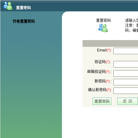
码；编
:
:
 :
 :
: